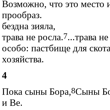
Возможно, что это место
прообраз.
бездна зияла,
7
трава не росла.
...трава н
особо: пастбище для скот
хозяйства.
4
8
Пока сыны Бора,
Сыны Бо
и Ве.