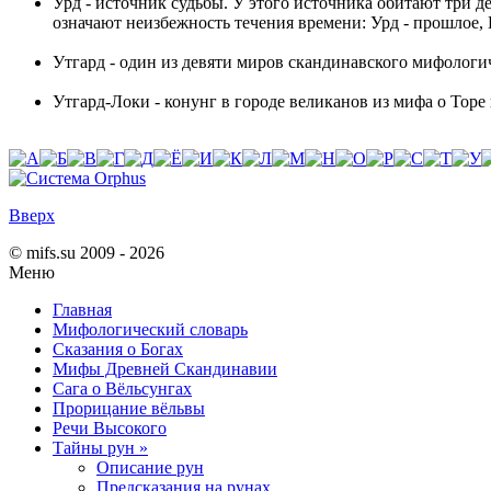
Урд
- источник судьбы. У этого источника обитают три дев
означают неизбежность течения времени: Урд - прошлое, 
Утгард
- один из девяти миров скандинавского мифологи
Утгард-Локи
- конунг в городе великанов из мифа о Торе
Вверх
© mifs.su 2009 - 2026
Меню
Главная
Мифологический словарь
Сказания о Богах
Мифы Древней Скандинавии
Сага о Вёльсунгах
Прорицание вёльвы
Речи Высокого
Тайны рун »
Описание рун
Предсказания на рунах