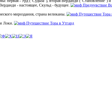
ы: первая - Урд ("Судьба"), вторая Верданди ("Становление") и 
Верданди - настоящее, Скульд - будущее.
ческого мироздания, страна великаны.
 и Локи.