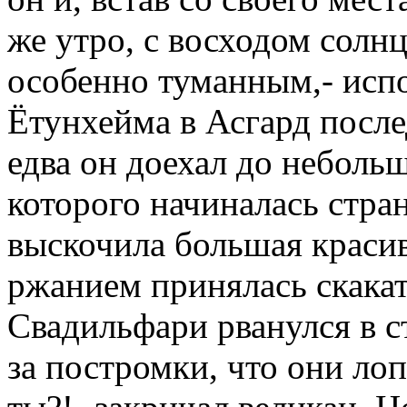
же утро, с восходом солнц
особенно туманным,- исп
Ётунхейма в Асгард после
едва он доехал до небольш
которого начиналась стран
выскочила большая красив
ржанием принялась скакат
Свадильфари рванулся в с
за постромки, что они лоп