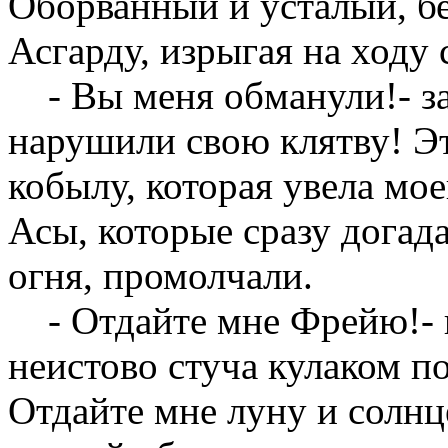
Оборванный и усталый, бе
Асгарду, изрыгая на ходу
- Вы меня обманули!- за
нарушили свою клятву! Э
кобылу, которая увела мое
Асы, которые сразу догада
огня, промолчали.
- Отдайте мне Фрейю!- п
неистово стуча кулаком п
Отдайте мне луну и солнц