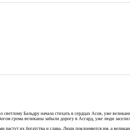
 по светлому Бальдру начала стихать в сердцах Асов, уже велик
богом грома великаны забыли дорогу в Асгард, уже люди засели
и растут их богатства и слава. Люди поклоняются им, а велика