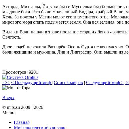
Асгарда, Митгарда, Йотунхейма и Муспельхейма больше нет, не
младшие боги. Это были молчаливый Видара, храбрый Вали, мо
Хель. За поясом у Магни молот его знаменитого отца. Молодые 
мирового моря опять подымается земля. Она вся зеленая, она 
Видар и Вали нашли в траве послание старших богов - золотые
Святость.
Двое людей пережили Рагнарёк. Огонь Сурта не коснулся их. Он
были женщина и мужчина, Лив и Ливтрасир. Они вышли из леса
Просмотров: 9201
<<
< Предыдущий миф
|
Список мифов
|
Следующий миф >
>
Вверх
© mifs.su 2009 - 2026
Меню
Главная
Мифологический словарь