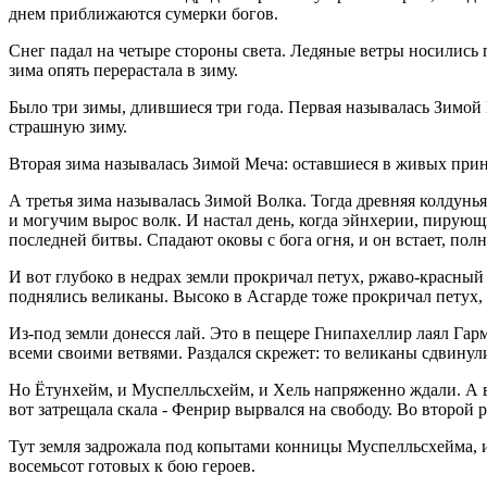
днем приближаются сумерки богов.
Снег падал на четыре стороны света. Ледяные ветры носились п
зима опять перерастала в зиму.
Было три зимы, длившиеся три года. Первая называлась Зимой 
страшную зиму.
Вторая зима называлась Зимой Меча: оставшиеся в живых приня
А третья зима называлась Зимой Волка. Тогда древняя колдун
и могучим вырос волк. И настал день, когда эйнхерии, пирующи
последней битвы. Спадают оковы с бога огня, и он встает, пол
И вот глубоко в недрах земли прокричал петух, ржаво-красны
поднялись великаны. Высоко в Асгарде тоже прокричал петух, 
Из-под земли донесся лай. Это в пещере Гнипахеллир лаял Гар
всеми своими ветвями. Раздался скрежет: то великаны сдвинули
Но Ётунхейм, и Муспелльсхейм, и Хель напряженно ждали. А вд
вот затрещала скала - Фенрир вырвался на свободу. Во второй 
Тут земля задрожала под копытами конницы Муспелльсхейма, и 
восемьсот готовых к бою героев.