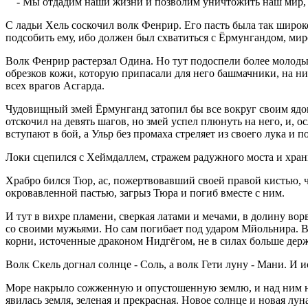
- Мы отдадим наши жизни и позволим уничтожить наш мир, но 
С ладьи Хель соскочил волк Фенрир. Его пасть была так широко
подсобить ему, ибо должен был схватиться с Ёрмунгандом, ми
Волк Фенрир растерзал Одина. Но тут подоспели более молоды
обрезков кожи, которую припасали для него башмачники, на н
всех врагов Асгарда.
Чудовищный змей Ёрмунганд затопил бы все вокруг своим ядом
отскочил на девять шагов, но змей успел плюнуть на него, и
вступают в бой, а Ульр без промаха стреляет из своего лука и 
Локи сцепился с Хеймдаллем, стражем радужного моста и храни
Храбро бился Тюр, ас, пожертвовавший своей правой кистью, ч
окровавленной пастью, загрыз Тюра и погиб вместе с ним.
И тут в вихре пламени, сверкая латами и мечами, в долину во
со своими мужьями. Но сам погибает под ударом Мйольнира. В
корни, источенные драконом Нидгёгом, не в силах больше держа
Волк Скель догнал солнце - Соль, а волк Гети луну - Мани. И и
Море накрыло сожженную и опустошенную землю, и над ним нав
явилась земля, зеленая и прекрасная. Новое солнце и новая лун