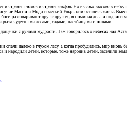
т и страны гномов и страны эльфов. Но высоко-высоко в небе, т
гучие Магни и Моди и меткий Ульр - они остались живы. Вместе
боги разговаривают друг с другом, вспоминая дела и подвиги ми
покрыта чудесными лесами, садами, пастбищами и нивами.
 дощечки с рунами мудрости. Там говорилось о небесах над Асга
и спали далеко в глухом лесу, а когда пробудились, мир вновь 
 и народили детей, которые, тоже народив детей, заселили зем
>