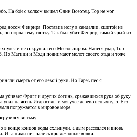
ебо. На бой с волком вышел Один Всеотец. Тор не мог
ред носом Фенрира. Поставив ногу в сандалии, сшитой из
, он порвал ему глотку. Так был убит Фенрир, самый ярый из
ахнулся и не сокрушил его Мьёлльниром. Нанеся удар, Тор
иб. Но Магнии и Моди поднимают молот своего отца и тоже
иняли смерть от его левой руки. Но Гарм, пес с
ма убивает Фригг и других богинь, сражавшихся рука об руку
упал на ясень Игдрасиль, и могучее дерево вспыхнуло. Его
земля погружается в мировое море.
грузился во тьму.
 в конце концов воды схлынули, а дым рассеялся и вновь
ни. И за ними не гнались кровожадные волки.