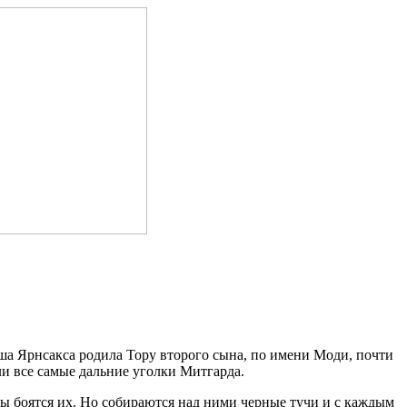
анша Ярнсакса родила Тору второго сына, по имени Моди, почти
ли все самые дальние уголки Митгарда.
ны боятся их. Но собираются над ними черные тучи и с каждым