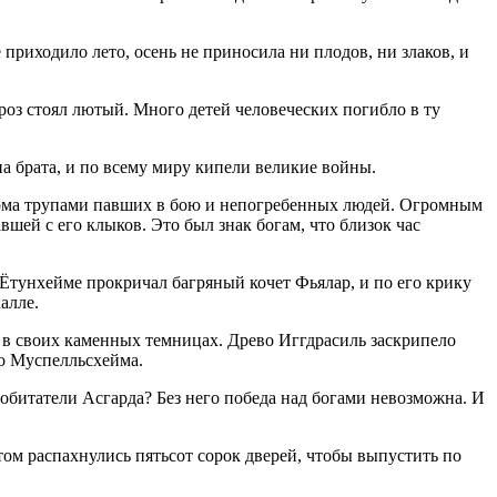
 приходило лето, осень не приносила ни плодов, ни злаков, и
ороз стоял лютый. Много детей человеческих погибло в ту
а брата, и по всему миру кипели великие войны.
гарма трупами павших в бою и непогребенных людей. Огромным
вшей с его клыков. Это был знак богам, что близок час
Ётунхейме прокричал багряный кочет Фьялар, и по его крику
алле.
и в своих каменных темницах. Древо Иггдрасиль заскрипело
во Муспелльсхейма.
обитатели Асгарда? Без него победа над богами невозможна. И
том распахнулись пятьсот сорок дверей, чтобы выпустить по