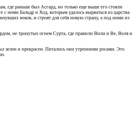
ам, где раньше был Асгард, но только еще выше его стояли
 с ними Бальдр и Ход, которым удалось вырваться из царства
нувших веков, и строят для себя новую страну, а под ними из
рдом, не тронутых огнем Сурта, где правили Вили и Be, Воля и
был зелен и прекрасен. Питались они утренними росами. Это
лю.