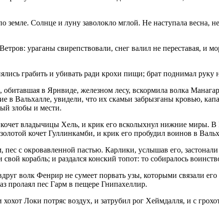
о земле. Солнце и луну заволокло мглой. Не наступала весна, не
Ветров: ураганы свирепствовали, снег валил не переставая, и м
лись грабить и убивать ради крохи пищи; брат поднимал руку н
ья, обитавшая в Ярнвиде, железном лесу, вскормила волка Мана
е в Вальхалле, увидели, что их скамьи забрызганы кровью, капа
ный злобы и мести.
й кочет владычицы Хель, и крик его всколыхнул нижние миры. В 
золотой кочет Гуллинкамби, и крик его пробудил воинов в Вальх
м, пес с окровавленной пастью. Карлики, услышав его, застонал
 свой корабль; и раздался конский топот: то собиралось воинст
руг волк Фенрир не сумеет порвать узы, которыми связали его 
раз пролаял пес Гарм в пещере Гнипахеллир.
хохот Локи потряс воздух, и затрубил рог Хеймдалля, и с грохо