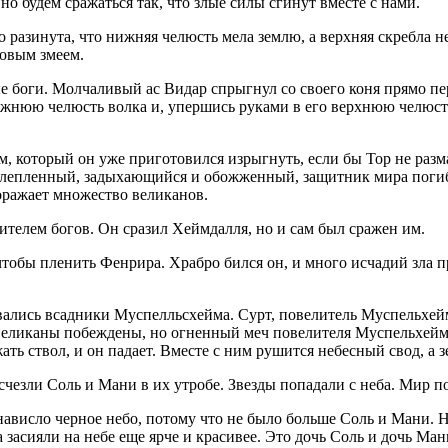
будем сражаться так, что злые силы сгинут вместе с нами.
 разинута, что нижняя челюсть мела землю, а верхняя скребла н
ровым змеем.
е боги. Молчаливый ас Видар спрыгнул со своего коня прямо пе
ижнюю челюсть волка и, упершись руками в его верхнюю челюсть
, который он уже приготовился изрыгнуть, если бы Тор не разм
, ослепленный, задыхающийся и обожженный, защитник мира пог
поражает множество великанов.
телем богов. Он сразил Хеймдалля, но и сам был сражен им.
тобы пленить Фенрира. Храбро бился он, и много исчадий зла пр
рвались всадники Муспелльсхейма. Сурт, повелитель Муспельхей
еликаны побеждены, но огненный меч повелителя Муспельхейма 
ть ствол, и он падает. Вместе с ним рушится небесный свод, а 
счезли Соль и Мани в их утробе. Звезды попадали с неба. Мир по
исло черное небо, потому что не было больше Соль и Мани. Но
а засияли на небе еще ярче и красивее. Это дочь Соль и дочь Ма