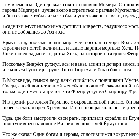
Тем временем Один держал совет с головою Мимира. Он поднял 
героям Мидгарда, лучше всего встретиться с ратями Муспелль
и биться так, чтобы силы зла были уничтожены навеки, пусть 
Всадники Муспелльсхейма достигли Биврёста, радужного моста
они не добрались до Асгарда.
Ёрмунганд, опоясывающий мир змей, восстал из моря. Воды хл
строили из ногтей великаны, и ладью царицы мертвых Хель. 
Локи повел ладью из царства Хель, на которой находился Фенр
Поскольку Биврёст рухнул, асы и ваны, асини и дочери ванов,
и с копьем Гунгнир в руке. Тор и Тюр ехали бок о бок с ним.
В Мюрквиде, темном лесу, ваны сшиблись с полчищами Муспел
Скади, своей воинственной женой-великаншей, закованной в б
только один меч в мире тот, что Фрейр уступил Скирниру. Фрейр
И в третий раз залаял Гарм, пес с окровавленной пастью. Он 
небес клекотал орел Хресвельг. И вот небо раскололось, и древ
Туда, где боги выстроили свои рати, приплыли корабли из Ёту
подступившего к долине Вигрид, выполз змей Ёрмунганд.
Что же сказал Один богам и героям, сплотившимся вокруг него