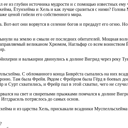
ее из глубин источника мудрости и с помощью известных ему ча
схейма, Ётунхейма и Хель и как лучше сразиться с ними? Голов
даже ценой гибели его собственного мира.
. Вот-вот они ворвутся в селение богов и предадут его огню. 
ынули на землю и смыли ее последних обитателей. Мощная волна
Направляемый великаном Хрюмом, Нагльфар со всем воинством Ё
ир.
 эйнхерии и валькирии двинулись к долине Вигрид через реку Т
льсхейма. С обломанного конца Биврёста сыпались на них всад
роню. Там была Фрейя. Рядом с Фрейром была Гёрд в боевых дос
 и Сурт схватились, и Фрейр пал в этой схватке, чего не случил
вырвался на свет и свирепыми прыжками помчался к долине Вигри
о Иггдрасиль потряслось до самых основ.
нхейма и из царства Хель, прискакали всадники Муспелльсхейма 
?