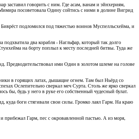
р заставил говорить с ним. Где асам, ванам и эйнхериям,
а Мимира посоветовала Одину сойтись с ними в долине Вигрид
Но Биврёст подломился под тяжестью воинов Муспелльсхейма, и
 подхватила два корабля - Нагльфар, который так долго
тунхейма на борту поплыл к месту последней битвы. Туда же
унд. Предводительствовал ими Один в золотом шлеме на голове
ники в горящих латах, дышащие огнем. Там был Ньёрд со
пехах Ослепительно сверкал меч Сурта. Столь же ярко сверкал
ось бы, будь у него в руке его собственный чудесный булат.
д, куда боги стягивали свои силы. Громко лаял Гарм. На краю
и прибежал Гарм, пес с окровавленной пастью. А из моря,