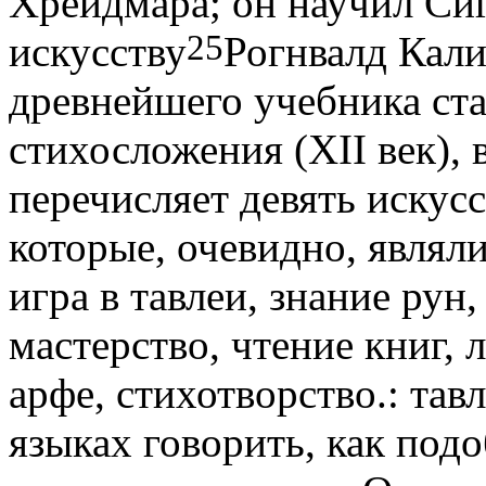
Хрейдмара; он научил Си
25
искусству
Рогнвалд Кали
древнейшего учебника ст
стихосложения (XII век),
перечисляет девять искусс
которые, очевидно, являл
игра в тавлеи, знание рун
мастерство, чтение книг, 
арфе, стихотворство.
: тав
языках говорить, как подо