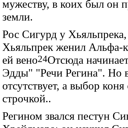
мужеству, в коих был он 
земли.
Рос Сигурд у Хьяльпрека, 
Хьяльпрек женил Альфа-к
24
ей вено
Отсюда начинает
Эдды" "Речи Регина". Но 
отсутствует, а выбор коня
строчкой.
.
Регином звался пестун Си