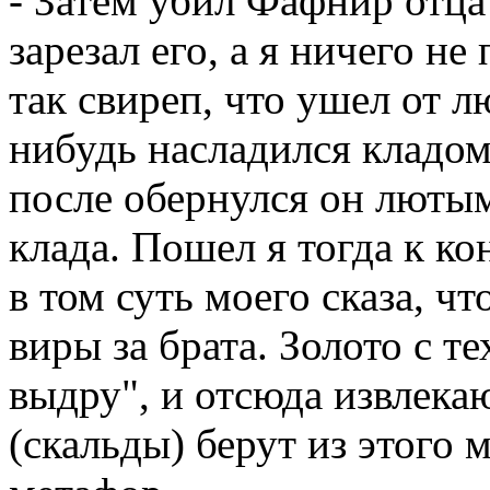
- Затем убил Фафнир отца с
зарезал его, а я ничего не
так свиреп, что ушел от л
нибудь насладился кладом 
после обернулся он лютым
клада. Пошел я тогда к ко
в том суть моего сказа, чт
виры за брата. Золото с те
выдру", и отсюда извлека
(скальды) берут из этого 