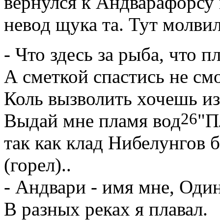
вернулся к Андварафорсу 
невод щука та. Тут молви
- Что здесь за рыба, что пл
А сметкой спастись не см
Коль вызволить хочешь из
26
Выдай мне пламя вод
"П
так как клад Нибелунгов 
(горел).
.
- Андвари - имя мне, Один
В разных реках я плавал.