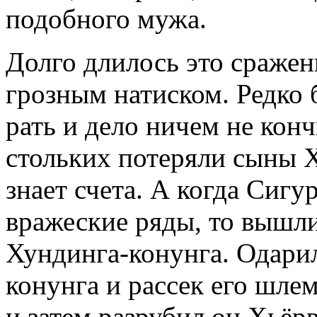
подобного мужа.
Долго длилось это сраже
грозным натиском. Редко 
рать и дело ничем не конч
стольких потеряли сыны Х
знает счета. А когда Сигу
вражеские ряды, то вышли
Хундинга-конунга. Одари
конунга и рассек его шлем
и затем разрубил он Хьёрв