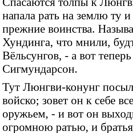
Спасаются толпы к Люнгви
напала рать на землю ту и 
прежние воинства. Назыв
Хундинга, что мнили, буд
Вёльсунгов, - а вот тепер
Сигмундарсон.
Тут Люнгви-конунг посыла
войско; зовет он к себе в
оружьем, - и вот он выхо
огромною ратью, и братья 