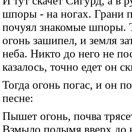
И тут скачет Сигурд, а в р
шпоры - на ногах. Грани 
почуял знакомые шпоры. Т
огонь зашипел, и земля за
неба. Никто до него не по
казалось, точно едет он с
Тогда огонь погас, и он по
песне:
Пышет огонь, почва трясе
Взмыло полымя вверх до 