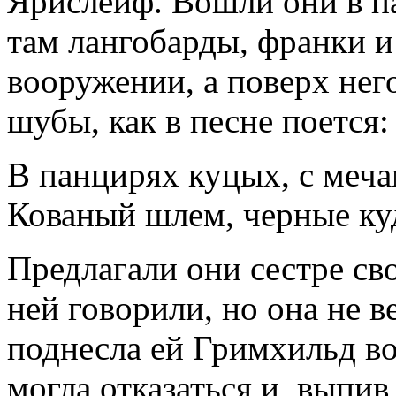
Ярислейф. Вошли они в п
там лангобарды, франки и
вооружении, а поверх не
шубы, как в песне поется:
В панцирях куцых, с меча
Кованый шлем, черные ку
Предлагали они сестре св
ней говорили, но она не в
поднесла ей Гримхильд во
могла отказаться и, выпив