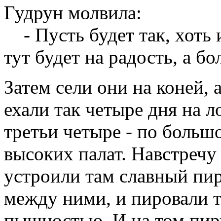
Гудрун молвила:
- Пусть будет так, хоть и
тут будет на радость, а бо
Затем сели они на коней, 
ехали так четыре дня на ло
третьи четыре - по большо
высоких палат. Навстречу
устроили там славный пир
между ними, и пировали т
пышностью. И на том пир