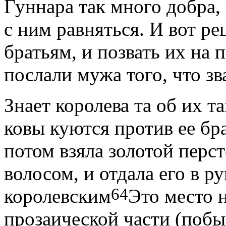
Гуннара так много добра,
с ним равняться. И вот ре
братьям, и позвать их на 
послали мужа того, что зв
Знает королева та об их та
ковы куются против ее бра
потом взяла золотой перс
волосом, и отдала его в р
64
королевским
Это место н
прозаической части (поб