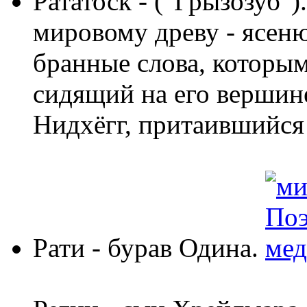
Рататоск
- ("Грызозуб").
мировому древу - ясеню
бранные слова, которым
сидящий на его вершине
Нидхёгг, притаившийся 
Рати
- бурав Одина.