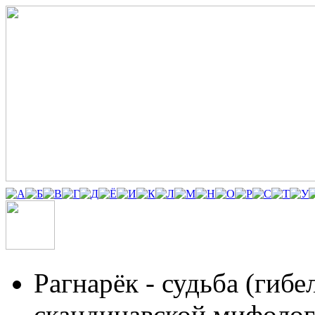
Рагнарёк
- судьба (гибе
скандинавской мифолог