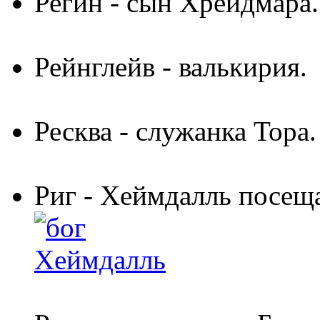
Регин
- сын Хрейдмара.
Рейнглейв
- валькирия.
Ресква
- служанка Тора.
Риг
- Хеймдалль посеща