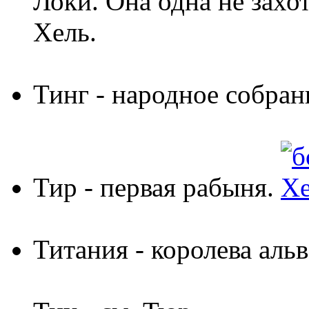
Локи. Она одна не захот
Хель.
Тинг
- народное собран
Тир
- первая рабыня.
Титания
- королева альв