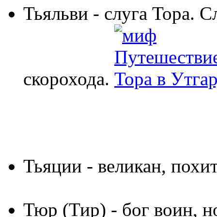
Тьяльви
- слуга Тора. 
скорохода.
Тьяции
- великан, пох
Тюр (Тир)
- бог воин, н