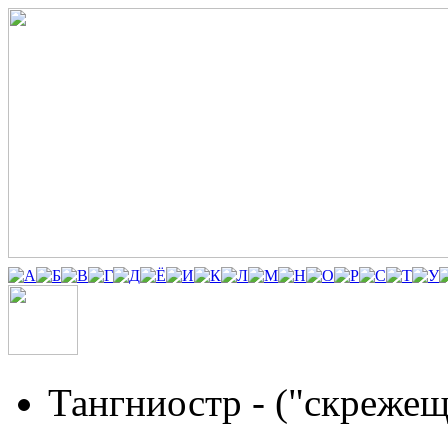
Тангниостр
- ("скрежещ