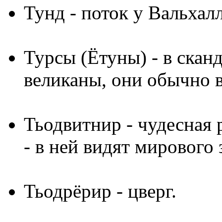
Тунд
- поток у Вальхал
Турсы (Ётуны)
- в скан
великаны, они обычно 
Тьодвитнир
- чудесная 
- в ней видят мирового 
Тьодрёрир
- цверг.