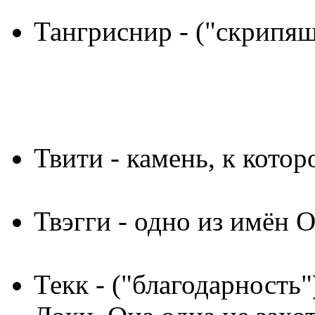
Тангриснир
- ("скрипящ
Твити
- камень, к кото
Твэгги
- одно из имён О
Текк
- ("благодарность"