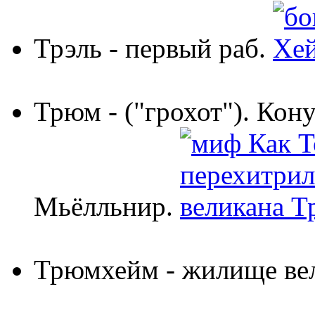
Трэль
- первый раб.
Трюм
- ("грохот"). Кон
Мьёлльнир.
Трюмхейм
- жилище ве