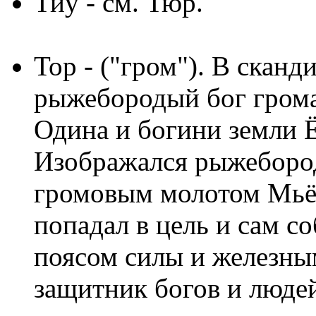
Тиу
- см. Тюр.
Тор
- ("гром"). В скан
рыжебородый бог грома
Одина и богини земли Ё
Изображался рыжебор
громовым молотом Мьё
попадал в цель и сам с
поясом силы и железны
защитник богов и люде