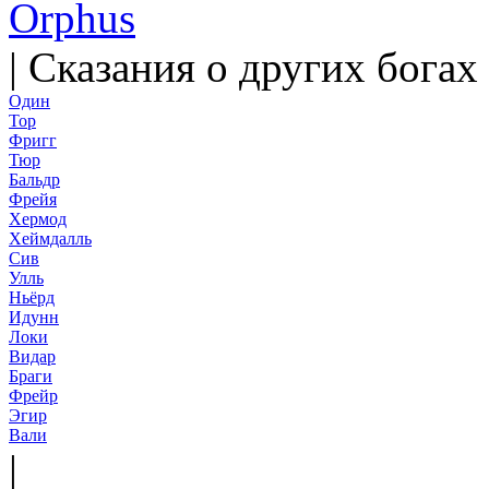
|
Сказания о других богах
Один
Тор
Фригг
Тюр
Бальдр
Фрейя
Хермод
Хеймдалль
Сив
Улль
Ньёрд
Идунн
Локи
Видар
Браги
Фрейр
Эгир
Вали
|