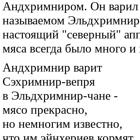
Андхримниром. Он варил 
называемом Эльдхримнир.
настоящий "северный" апп
мяса всегда было много и 
Андхримнир варит
Сэхримнир-вепря
в Эльдхримнир-чане -
мясо прекрасно,
но немногим известно,
что им эйнхериев кормят.