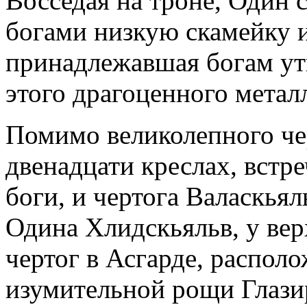
Восседая на троне, Один 
богами низкую скамейку и
принадлежавшая богам ут
этого драгоценного металл
Помимо великолепного чер
двенадцати креслах, встре
боги, и чертога Валаскьял
Одина Хлидскьяльв, у вер
чертог в Асгарде, распол
изумительной рощи Глазир