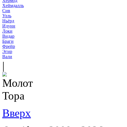
Хермод
Хеймдалль
Сив
Улль
Ньёрд
Идунн
Локи
Видар
Браги
Фрейр
Эгир
Вали
|
Вверх