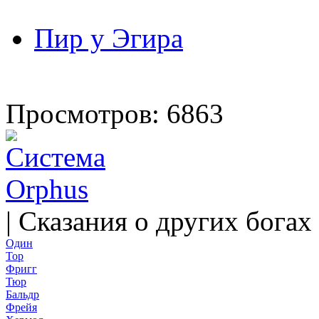
Пир у Эгира
Просмотров: 6863
|
Сказания о других богах
Один
Тор
Фригг
Тюр
Бальдр
Фрейя